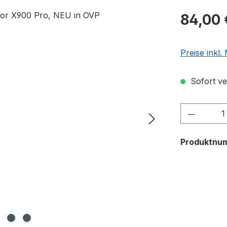
84,00 
Preise inkl
Sofort ver
Produkt
Produktnu