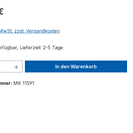
€
. MwSt. zzgl. Versandkosten
fügbar, Lieferzeit: 2-5 Tage
 Anzahl: Gib den gewünschten Wert ein 
In den Warenkorb
mmer:
MK 11591