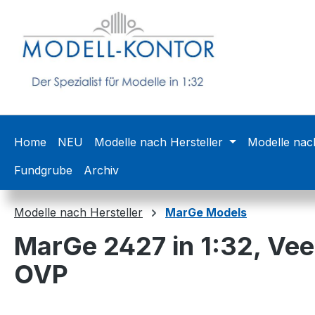
m Hauptinhalt springen
Zur Suche springen
Zur Hauptnavigation springen
Home
NEU
Modelle nach Hersteller
Modelle nac
Fundgrube
Archiv
Modelle nach Hersteller
MarGe Models
MarGe 2427 in 1:32, Vee
OVP