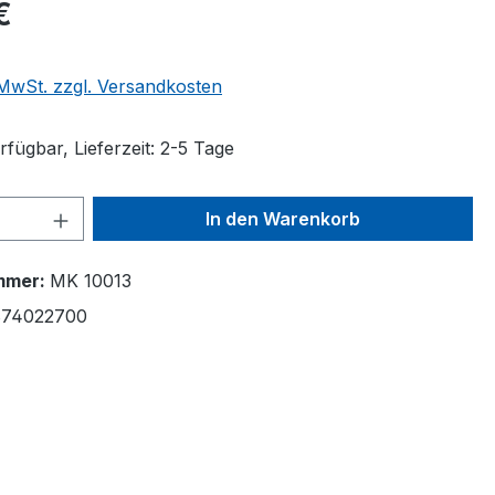
€
. MwSt. zzgl. Versandkosten
fügbar, Lieferzeit: 2-5 Tage
 Anzahl: Gib den gewünschten Wert ein 
In den Warenkorb
mmer:
MK 10013
874022700