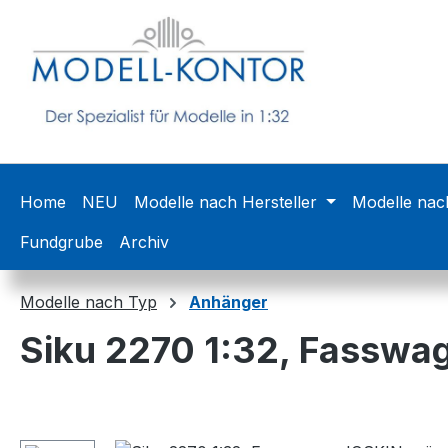
m Hauptinhalt springen
Zur Suche springen
Zur Hauptnavigation springen
Home
NEU
Modelle nach Hersteller
Modelle nac
Fundgrube
Archiv
Modelle nach Typ
Anhänger
Siku 2270 1:32, Fasswa