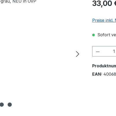
33,00 
Preise inkl
Sofort ver
Produkt
Produktnu
EAN:
4006