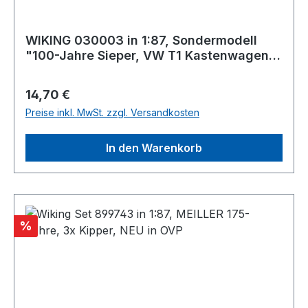
WIKING 030003 in 1:87, Sondermodell
"100-Jahre Sieper, VW T1 Kastenwagen
orange beige, NEU in OVP
Regulärer Preis:
14,70 €
Preise inkl. MwSt. zzgl. Versandkosten
In den Warenkorb
Rabatt
%