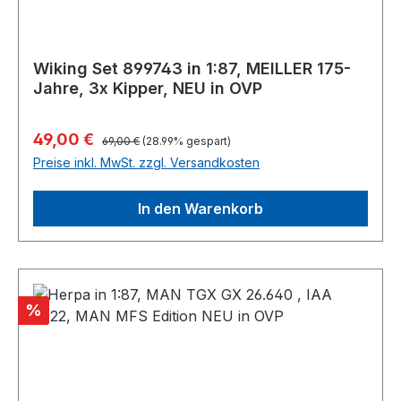
Wiking Set 899743 in 1:87, MEILLER 175-
Jahre, 3x Kipper, NEU in OVP
Regulärer Preis:
Verkaufspreis:
49,00 €
69,00 €
(28.99% gespart)
Preise inkl. MwSt. zzgl. Versandkosten
In den Warenkorb
Rabatt
%