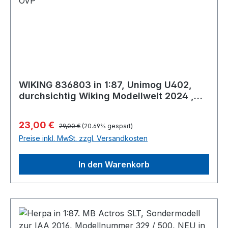
WIKING 836803 in 1:87, Unimog U402,
durchsichtig Wiking Modellwelt 2024 ,
NEU in OVP
Regulärer Preis:
Verkaufspreis:
23,00 €
29,00 €
(20.69% gespart)
Preise inkl. MwSt. zzgl. Versandkosten
In den Warenkorb