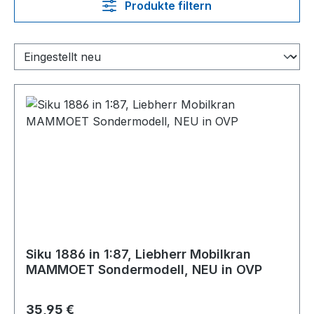
Produkte filtern
Siku 1886 in 1:87, Liebherr Mobilkran
MAMMOET Sondermodell, NEU in OVP
Regulärer Preis:
35,95 €