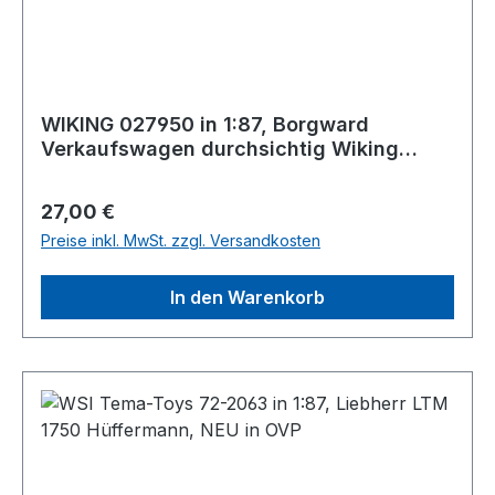
WIKING 027950 in 1:87, Borgward
Verkaufswagen durchsichtig Wiking
Modellwelt, NEU in OVP
Regulärer Preis:
27,00 €
Preise inkl. MwSt. zzgl. Versandkosten
In den Warenkorb