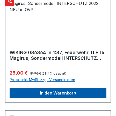
Rabatt
%
WIKING 086364 in 1:87, Feuerwehr TLF 16
Magirus, Sondermodell INTERSCHUTZ
2022, NEU in OVP
Regulärer Preis:
Verkaufspreis:
25,00 €
31,70 €
(21.14% gespart)
Preise inkl. MwSt. zzgl. Versandkosten
In den Warenkorb