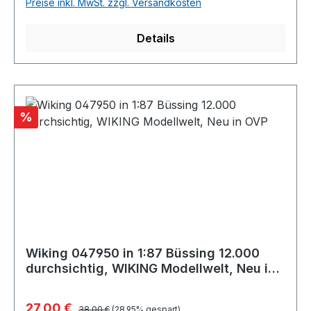
Preise inkl. MwSt. zzgl. Versandkosten
Details
Rabatt
%
Wiking 047950 in 1:87 Büssing 12.000
durchsichtig, WIKING Modellwelt, Neu in
OVP
Regulärer Preis:
Verkaufspreis:
27,00 €
38,00 €
(28.95% gespart)