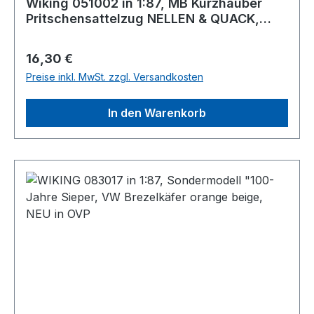
Wiking 051002 in 1:87, MB Kurzhauber
Pritschensattelzug NELLEN & QUACK,
NEU in OVP
Regulärer Preis:
16,30 €
Preise inkl. MwSt. zzgl. Versandkosten
In den Warenkorb