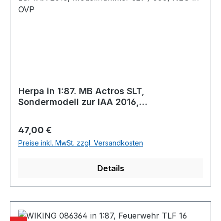
Herpa in 1:87. MB Actros SLT,
Sondermodell zur IAA 2016,
Modellnummer 329 / 500, NEU in OVP
Regulärer Preis:
47,00 €
Preise inkl. MwSt. zzgl. Versandkosten
Details