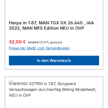
Herpa in 1:87, MAN TGX GX 26.640 , IAA
2022, MAN MFS Edition NEU in OVP
Regulärer Preis:
Verkaufspreis:
32,00 €
47,00 €
(31.91% gespart)
Preise inkl. MwSt. zzgl. Versandkosten
In den Warenkorb