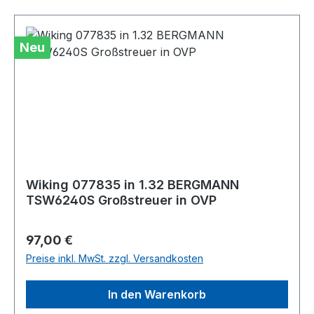
Neu
Wiking 077835 in 1.32 BERGMANN
TSW6240S Großstreuer in OVP
Regulärer Preis:
97,00 €
Preise inkl. MwSt. zzgl. Versandkosten
In den Warenkorb