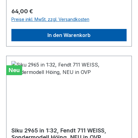
Regulärer Preis:
64,00 €
Preise inkl. MwSt. zzgl. Versandkosten
In den Warenkorb
Neu
Siku 2965 in 1:32, Fendt 711 WEISS,
Sondermodell Höing, NEU in OVP