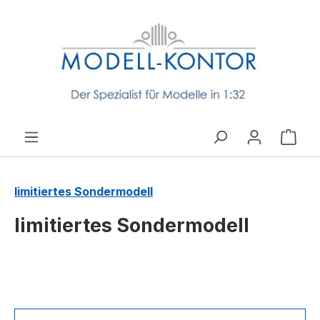
Zum Hauptinhalt springen
Ware
limitiertes Sondermodell
limitiertes Sondermodell