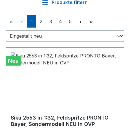
Produkte filtern
Seite
Seite
Seite
Seite
Seite
1
2
3
4
5
Neu
Siku 2563 in 1:32, Feldspritze PRONTO
Bayer, Sondermodell NEU in OVP