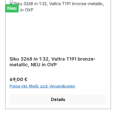
Neu
Siku 3268 in 1:32, Valtra T191 bronze-
metallic, NEU in OVP
Regulärer Preis:
69,00 €
Preise inkl. MwSt. zzgl. Versandkosten
Details