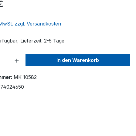
€
. MwSt. zzgl. Versandkosten
fügbar, Lieferzeit: 2-5 Tage
 Anzahl: Gib den gewünschten Wert ein 
In den Warenkorb
mmer:
MK 10582
874024650