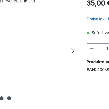
35,00 
Preise inkl
Sofort ver
Produkt
Produktnu
EAN:
4006