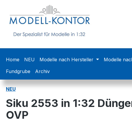
m Hauptinhalt springen
Zur Suche springen
Zur Hauptnavigation springen
Home
NEU
Modelle nach Hersteller
Modelle nac
Fundgrube
Archiv
NEU
Siku 2553 in 1:32 Dünger
OVP