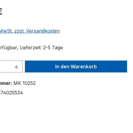
€
. MwSt. zzgl. Versandkosten
fügbar, Lieferzeit: 2-5 Tage
 Anzahl: Gib den gewünschten Wert ein 
In den Warenkorb
mmer:
MK 10252
74025534