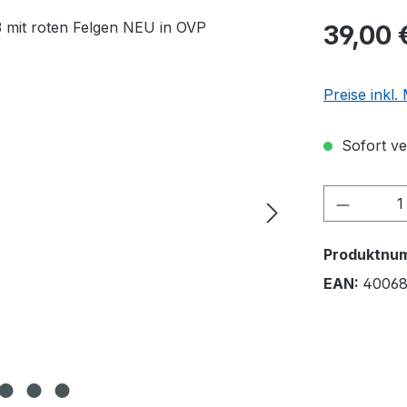
39,00 
Preise inkl
Sofort ver
Produkt
Produktnu
EAN:
40068